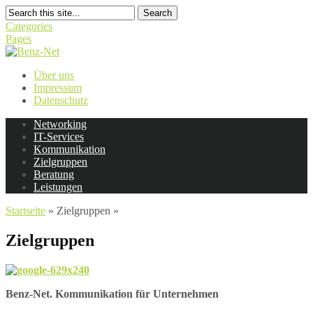
Search
Categories
Pages
Über uns
Impressum
Datenschutz
Networking
IT-Services
Kommunikation
Zielgruppen
Beratung
Leistungen
Startseite
»
Zielgruppen
»
Zielgruppen
Benz-Net. Kommunikation für Unternehmen